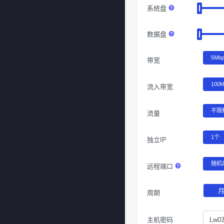
系统盘
数据盘
5Mb
带宽
100
流入带宽
不限
流量
1个
独立IP
随机
远程端口
周期
主机密码