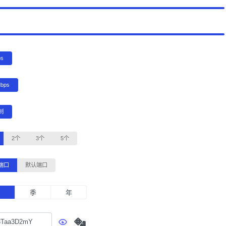
ps
Mbps
制
2个
3个
5个
端口
默认端口
月
季
年