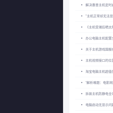
解决惠普主机定时
"主机正常却无法显
《主机受潮后晒太
办公电脑主机配置
关于主机游戏国服
主机视频接口的位
淘宝电脑主机超值
“解析难题：电影网
拆装主机防静电全
电脑启动无显示问