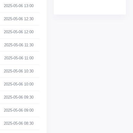
2025-05-06 13:00
2025-05-06 12:30
2025-05-06 12:00
2025-05-06 11:30
2025-05-06 11:00
2025-05-06 10:30
2025-05-06 10:00
2025-05-06 09:30
2025-05-06 09:00
2025-05-06 08:30