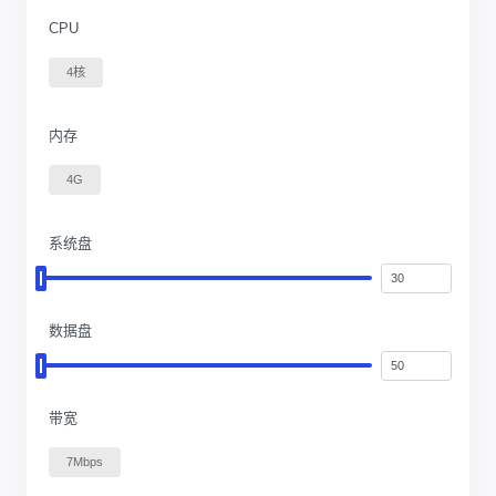
CPU
4核
内存
4G
系统盘
数据盘
带宽
7Mbps