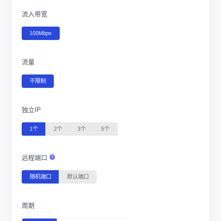
流入带宽
100Mbps
流量
不限制
独立IP
1个
2个
3个
5个
远程端口
随机端口
默认端口
周期