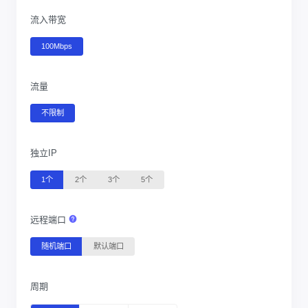
流入带宽
100Mbps
流量
不限制
独立IP
1个
2个
3个
5个
远程端口
随机端口
默认端口
周期