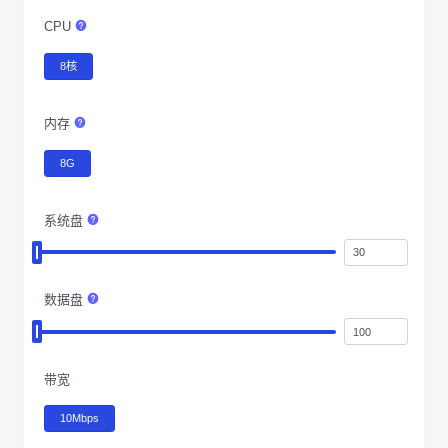
CPU
8核
内存
8G
系统盘
数据盘
带宽
10Mbps