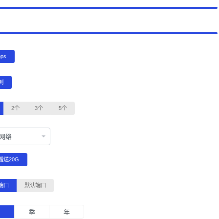
bps
制
2个
3个
5个
C网络
赠送20G
端口
默认端口
月
季
年