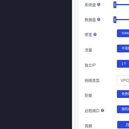
系统盘
数据盘
50M
带宽
不限
流量
1个
独立IP
网络类型
VP
免费
防御
随机
远程端口
周期