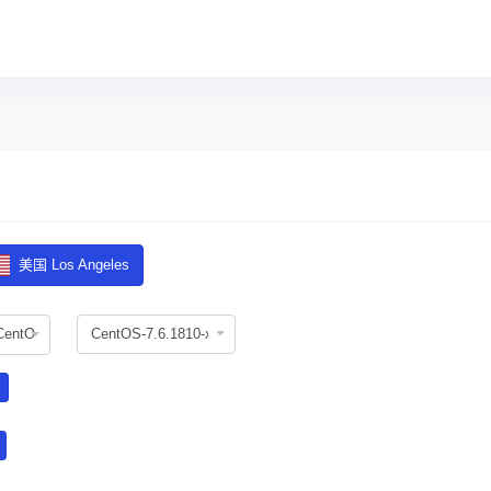
美国 Los Angeles
CentOS