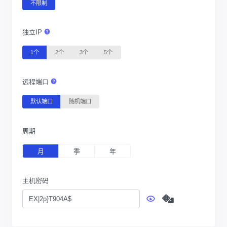
不限制
独立IP
1个
2个
3个
5个
远程端口
默认端口
随机端口
周期
月
季
年
主机密码