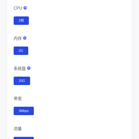
CPU
2核
内存
2G
系统盘
20G
带宽
3Mbps
流量