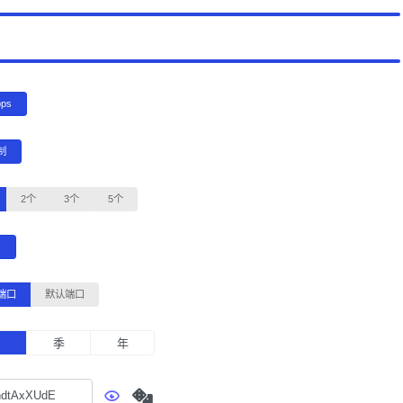
bps
制
2个
3个
5个
G
端口
默认端口
月
季
年