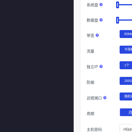
系统盘
数据盘
80M
带宽
不限
流量
1个
独立IP
200
防御
随机
远程端口
周期
主机密码