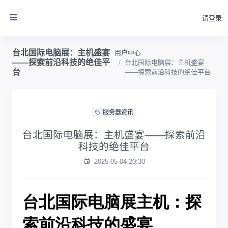
请登录
台北国际电脑展：主机盛宴
用户中心
——探索前沿科技的绝佳平
台北国际电脑展：主机盛宴
台
——探索前沿科技的绝佳平台
服务器资讯
台北国际电脑展：主机盛宴——探索前沿
科技的绝佳平台
2025-05-04 20:30