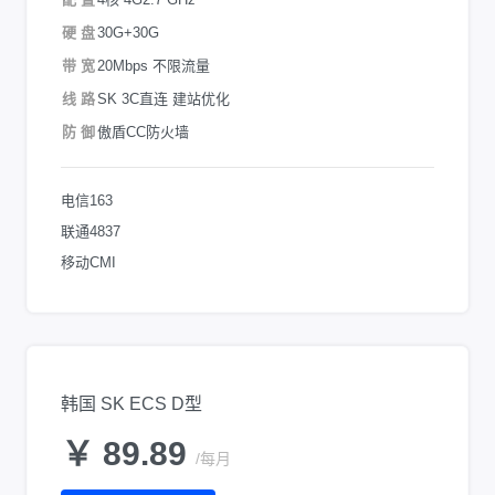
硬 盘
30G+30G
带 宽
20Mbps 不限流量
线 路
SK 3C直连 建站优化
防 御
傲盾CC防火墙
电信163
联通4837
移动CMI
韩国 SK ECS D型
￥ 89.89
/每月