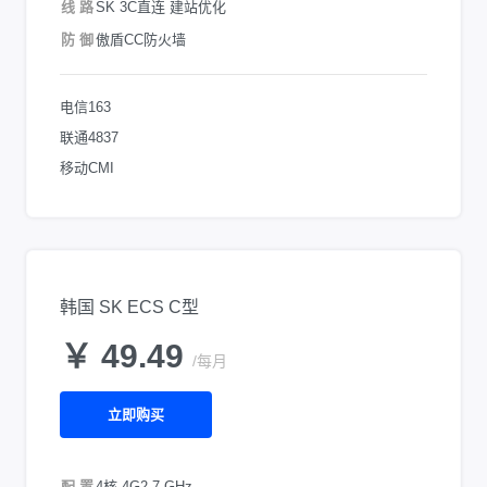
线 路
SK 3C直连 建站优化
防 御
傲盾CC防火墙
电信163
联通4837
移动CMI
韩国 SK ECS C型
￥ 49.49
/每月
立即购买
配 置
4核 4G
2.7 GHz