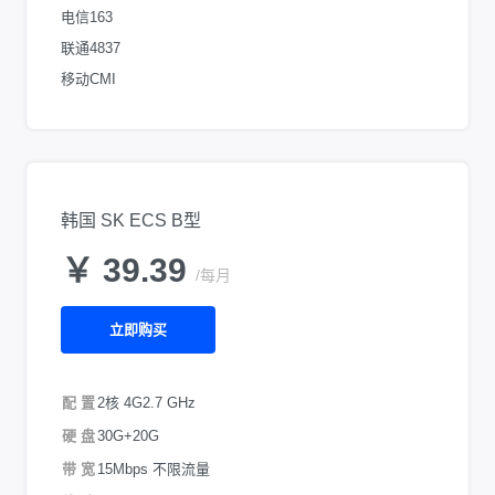
电信163
联通4837
移动CMI
韩国 SK ECS B型
￥ 39.39
/每月
立即购买
配 置
2核 4G
2.7 GHz
硬 盘
30G+20G
带 宽
15Mbps 不限流量