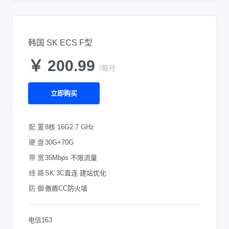
韩国 SK ECS F型
￥ 200.99
/每月
立即购买
配 置
8核 16G
2.7 GHz
硬 盘
30G+70G
带 宽
35Mbps 不限流量
线 路
SK 3C直连 建站优化
防 御
傲盾CC防火墙
电信163