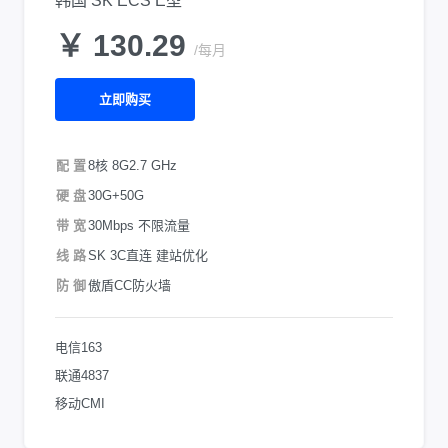
韩国 SK ECS E型
￥ 130.29
/每月
立即购买
配 置
8核 8G
2.7 GHz
硬 盘
30G+50G
带 宽
30Mbps 不限流量
线 路
SK 3C直连 建站优化
防 御
傲盾CC防火墙
电信163
联通4837
移动CMI