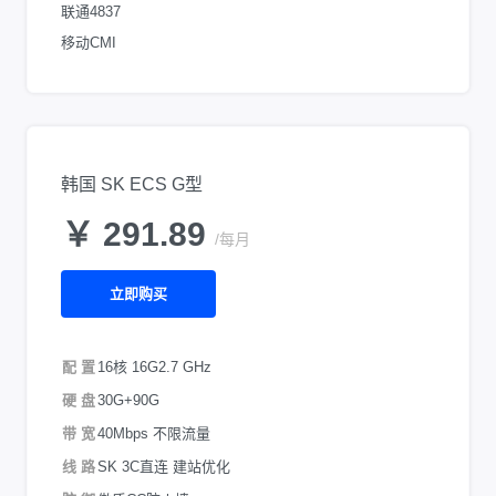
联通4837
移动CMI
韩国 SK ECS G型
￥ 291.89
/每月
立即购买
配 置
16核 16G
2.7 GHz
硬 盘
30G+90G
带 宽
40Mbps 不限流量
线 路
SK 3C直连 建站优化