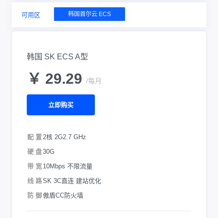
韩国首尔云 ECS
可用区
韩国 SK ECS A型
￥ 29.29
/每月
立即购买
配 置
2核 2G
2.7 GHz
硬 盘
30G
带 宽
10Mbps 不限流量
线 路
SK 3C直连 建站优化
防 御
傲盾CC防火墙