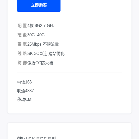
立即购买
配 置
4核 8G
2.7 GHz
硬 盘
30G+40G
带 宽
25Mbps 不限流量
线 路
SK 3C直连 建站优化
防 御
傲盾CC防火墙
电信163
联通4837
移动CMI