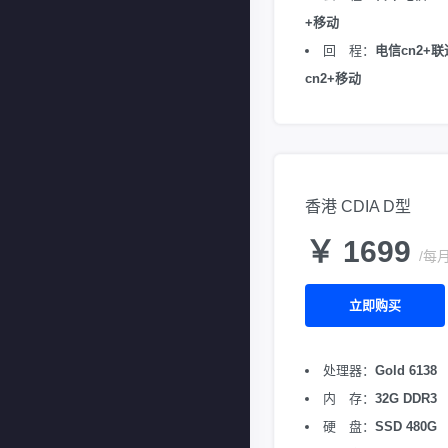
+移动
回 程：
电信cn2+联
cn2+移动
香港 CDIA D型
￥ 1699
/每
立即购买
处理器：
Gold 6138
内 存：
32G DDR3
硬 盘：
SSD 480G