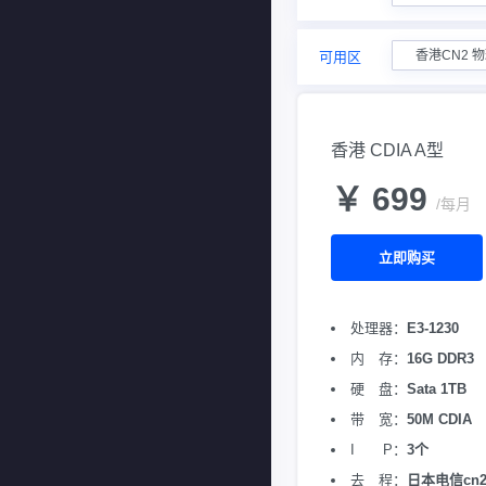
香港CN2 
可用区
香港 CDIA A型
￥ 699
/每月
立即购买
处理器：
E3-1230
内 存：
16G DDR3
硬 盘：
Sata 1TB
带 宽：
50M CDIA
I P：
3个
去 程：
日本电信cn