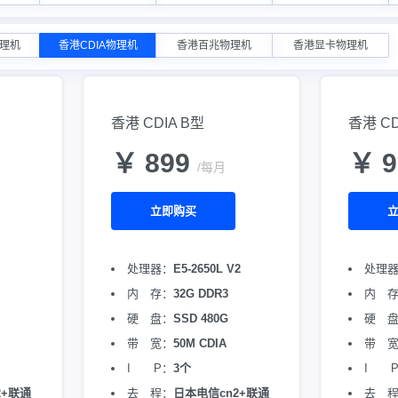
物理机
香港CDIA物理机
香港百兆物理机
香港显卡物理机
香港 CDIA B型
香港 CD
￥ 899
￥ 
/每月
立即购买
处理器：
E5-2650L V2
处理
内 存：
32G DDR3
内 
硬 盘：
SSD 480G
硬 
带 宽：
50M CDIA
带 
I P：
3个
I 
2+联通
去 程：
日本电信cn2+联通
去 