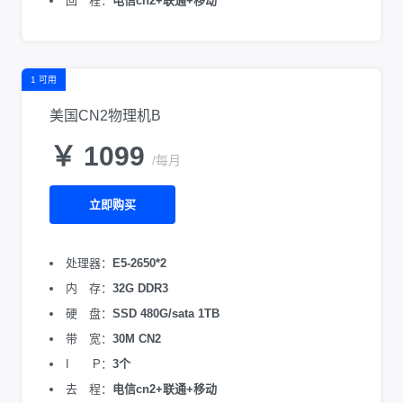
回 程：
电信cn2+联通+移动
1 可用
美国CN2物理机B
￥ 1099
/每月
立即购买
处理器：
E5-2650*2
内 存：
32G DDR3
硬 盘：
SSD 480G/sata 1TB
带 宽：
30M CN2
I P：
3个
去 程：
电信cn2+联通+移动