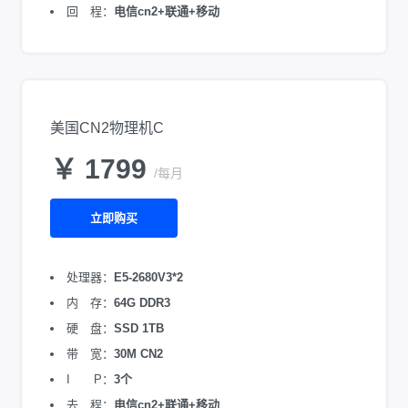
回 程：
电信cn2+联通+移动
美国CN2物理机C
￥ 1799
/每月
立即购买
处理器：
E5-2680V3*2
内 存：
64G DDR3
硬 盘：
SSD 1TB
带 宽：
30M CN2
I P：
3个
去 程：
电信cn2+联通+移动