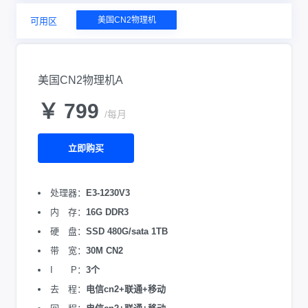
美国CN2物理机
可用区
美国CN2物理机A
￥ 799
/每月
立即购买
处理器：
E3-1230V3
内 存：
16G DDR3
硬 盘：
SSD 480G/sata 1TB
带 宽：
30M CN2
I P：
3个
去 程：
电信cn2+联通+移动